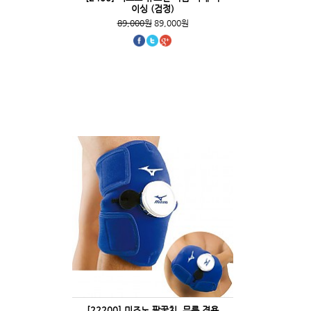
이싱 (검정)
89,000원
89,000원
[22200] 미즈노 팔꿈치, 무릎 겸용