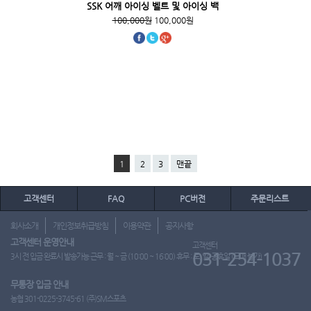
SSK 어깨 아이싱 벨트 및 아이싱 백
100,000원
100,000원
1
2
3
맨끝
고객센터
FAQ
PC버전
주문리스트
회사소개
개인정보취급방침
이용약관
공지사항
고객센터 운영안내
고객센터
031-254-1037
3시 전 입금 완료시 발송가능 근무 : 월 ~ 금 (10:00 ~ 16:00) 휴무 : 토, 일, 공휴일 (도매 불가)
무통장 입금 안내
농협 301-0225-3745-61 (주)SM스포츠