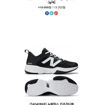
(남색)
119,000원
119,000원
[T4040BK8] 뉴발란스 인조잔디화