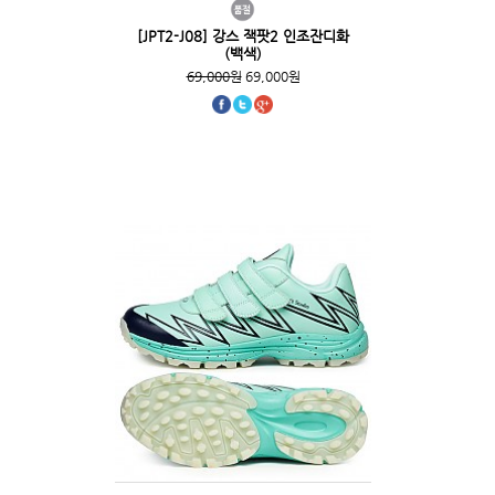
[JPT2-J08] 강스 잭팟2 인조잔디화
(백색)
69,000원
69,000원