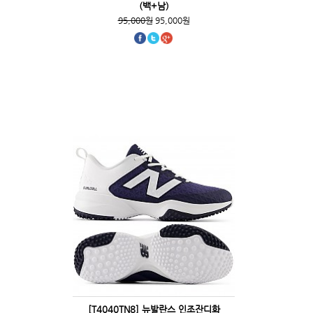
(백+남)
95,000원
95,000원
[T4040TN8] 뉴발란스 인조잔디화