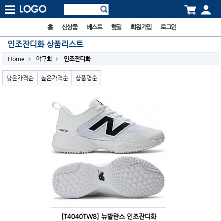
홈
신상품
베스트
핫딜
회원가입
로그인
인조잔디화 상품리스트
Home
야구화
인조잔디화
낮은가격순
높은가격순
상품명순
[T4040TW8] 뉴발란스 인조잔디화