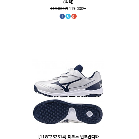
(백색)
119,000원
119,000원
[11GT252514] 미즈노 인조잔디화