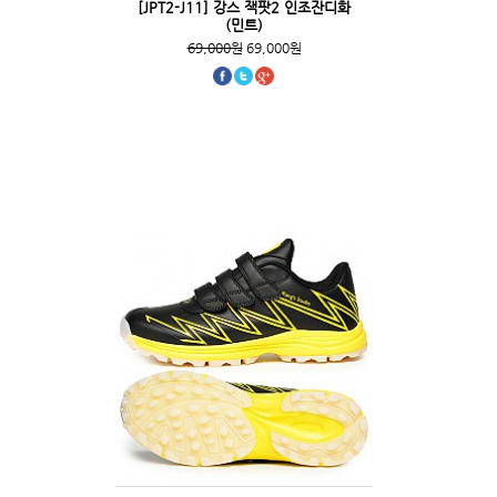
[JPT2-J11] 강스 잭팟2 인조잔디화
(민트)
69,000원
69,000원