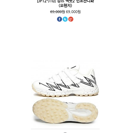
[JPT2-J10] 강스 잭팟2 인조잔디화
(오렌지)
69,000원
69,000원