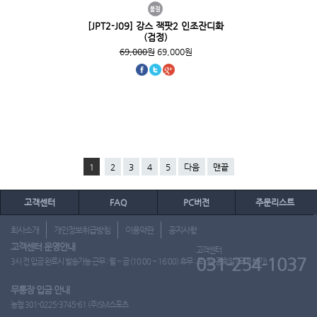
[JPT2-J09] 강스 잭팟2 인조잔디화
(검정)
69,000원
69,000원
1
2
3
4
5
다음
맨끝
고객센터
FAQ
PC버전
주문리스트
회사소개
개인정보취급방침
이용약관
공지사항
고객센터 운영안내
고객센터
031-254-1037
3시 전 입금 완료시 발송가능 근무 : 월 ~ 금 (10:00 ~ 16:00) 휴무 : 토, 일, 공휴일 (도매 불가)
무통장 입금 안내
농협 301-0225-3745-61 (주)SM스포츠