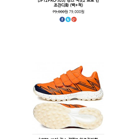
[JPT2PRO-J03] 강스 잭팟2 프로 인
조잔디화 (백+적)
79,000원
79,000원