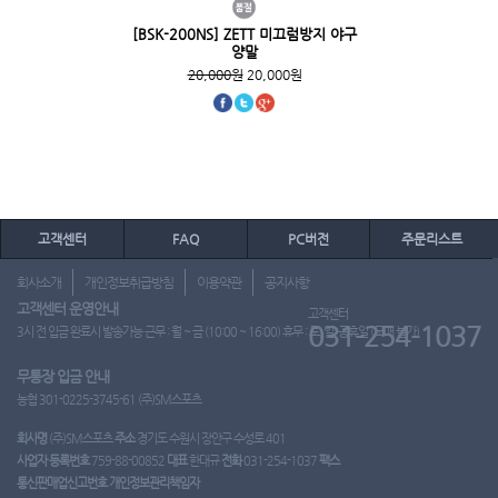
[BSK-200NS] ZETT 미끄럼방지 야구
양말
20,000원
20,000원
고객센터
FAQ
PC버전
주문리스트
회사소개
개인정보취급방침
이용약관
공지사항
고객센터 운영안내
고객센터
031-254-1037
3시 전 입금 완료시 발송가능 근무 : 월 ~ 금 (10:00 ~ 16:00) 휴무 : 토, 일, 공휴일 (도매 불가)
무통장 입금 안내
농협 301-0225-3745-61 (주)SM스포츠
회사명
(주)SM스포츠
주소
경기도 수원시 장안구 수성로 401
사업자 등록번호
759-88-00852
대표
한대규
전화
031-254-1037
팩스
통신판매업신고번호
개인정보관리책임자