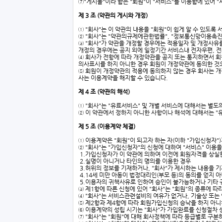
⑦"게시물"이라 함은 "회원"이 "서비스"를 이용함에 있어
제 3 조 (약관의 게시와 개정)
① "회사"는 이 약관의 내용을 "회원"이 쉽게 알 수 있도록
② "회사"는 "약관의규제에관한법률", "정보통신망이용촉진
③ "회사"가 약관을 개정할 경우에는 적용일자 및 개정사유
개정의 경우에는 공지 외에 일정기간 서비스내 전자우편, 전
④ 회사가 전항에 따라 개정약관을 공지 또는 통지하면서 
의사표시를 하지 아니한 경우 회원이 개정약관에 동의한 것
⑤ 회원이 개정약관의 적용에 동의하지 않는 경우 회사는 개정
사는 이용계약을 해지할 수 있습니다.
제 4 조 (약관의 해석)
① "회사"는 "유료서비스" 및 개별 서비스에 대해서는 별도
② 이 약관에서 정하지 아니한 사항이나 해석에 대해서는 "
제 5 조 (이용계약 체결)
① 이용계약은 "회원"이 되고자 하는 자(이하 "가입신청자
② "회사"는 "가입신청자"의 신청에 대하여 "서비스" 이용
1.가입신청자가 이 약관에 의하여 이전에 회원자격을 상실한 
2.실명이 아니거나 타인의 명의를 이용한 경우
3.허위의 정보를 기재하거나, "회사"가 제시하는 내용을 
4.14세 미만 아동이 법정대리인(부모 등)의 동의를 얻지 
5.이용자의 귀책사유로 인하여 승인이 불가능하거나 기타 
③ 제1항에 따른 신청에 있어 "회사"는 "회원"의 종류에 
④ "회사"는 서비스관련설비의 여유가 없거나, 기술상 또는
⑤ 제2항과 제4항에 따라 회원가입신청의 승낙을 하지 아니
⑥ 이용계약의 성립 시기는 "회사"가 가입완료를 신청절차 
⑦ "회사"는 "회원"에 대해 회사정책에 따라 등급별로 구분