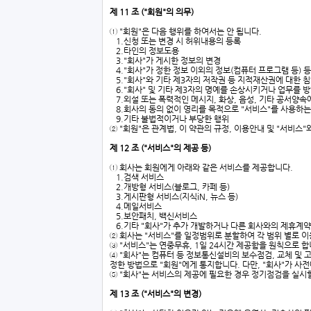
제 11 조 ("회원"의 의무)
① "회원"은 다음 행위를 하여서는 안 됩니다.
1.신청 또는 변경 시 허위내용의 등록
2.타인의 정보도용
3."회사"가 게시한 정보의 변경
4."회사"가 정한 정보 이외의 정보(컴퓨터 프로그램 등) 
5."회사"와 기타 제3자의 저작권 등 지적재산권에 대한 
6."회사" 및 기타 제3자의 명예를 손상시키거나 업무를 
7.외설 또는 폭력적인 메시지, 화상, 음성, 기타 공서양속
8.회사의 동의 없이 영리를 목적으로 "서비스"를 사용하
9.기타 불법적이거나 부당한 행위
② "회원"은 관계법, 이 약관의 규정, 이용안내 및 "서비스
제 12 조 ("서비스"의 제공 등)
① 회사는 회원에게 아래와 같은 서비스를 제공합니다.
1.검색 서비스
2.개방형 서비스(블로그, 카페 등)
3.게시판형 서비스(지식iN, 뉴스 등)
4.메일서비스
5.보안패치, 백신서비스
6.기타 "회사"가 추가 개발하거나 다른 회사와의 제휴계약
② 회사는 "서비스"를 일정범위로 분할하여 각 범위 별로 
③ "서비스"는 연중무휴, 1일 24시간 제공함을 원칙으로 
④ "회사"는 컴퓨터 등 정보통신설비의 보수점검, 교체 및 고
정한 방법으로 "회원"에게 통지합니다. 다만, "회사"가 사
⑤ "회사"는 서비스의 제공에 필요한 경우 정기점검을 실시
제 13 조 ("서비스"의 변경)