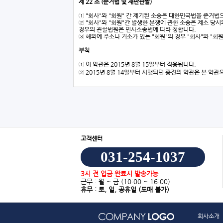
제 22 조 (준거법 및 재판관할)
① "회사"와 "회원" 간 제기된 소송은 대한민국법을 준거법
② "회사"와 "회원"간 발생한 분쟁에 관한 소송은 제소 당
경우의 관할법원은 민사소송법에 따라 정합니다.
③ 해외에 주소나 거소가 있는 "회원"의 경우 "회사"와 
부칙
① 이 약관은 2015년 8월 15일부터 적용됩니다.
② 2015년 8월 14일부터 시행되던 종전의 약관은 본 약관
고객센터
031-254-1037
3시 전 입금 완료시 발송가능
근무 : 월 ~ 금
(10:00 ~ 16:00)
휴무 : 토, 일, 공휴일
(도매 불가)
회사소개