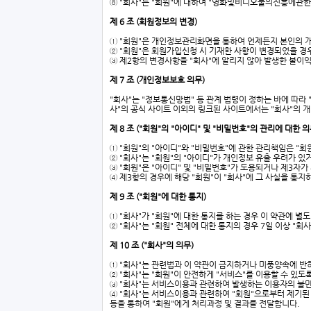
⑧ "회사"는 "회원"에 대하여 "영화및비디오물의진흥에관한
제 6 조 (회원정보의 변경)
① "회원"은 개인정보관리화면을 통하여 언제든지 본인의 개
② "회원"은 회원가입신청 시 기재한 사항이 변경되었을 경
③ 제2항의 변경사항을 "회사"에 알리지 않아 발생한 불이익
제 7 조 (개인정보보호 의무)
"회사"는 "정보통신망법" 등 관계 법령이 정하는 바에 따라
사"의 공식 사이트 이외의 링크된 사이트에서는 "회사"의
제 8 조 ("회원"의 "아이디" 및 "비밀번호"의 관리에 대한 의
① "회원"의 "아이디"와 "비밀번호"에 관한 관리책임은 "
② "회사"는 "회원"의 "아이디"가 개인정보 유출 우려가 있
③ "회원"은 "아이디" 및 "비밀번호"가 도용되거나 제3자
④ 제3항의 경우에 해당 "회원"이 "회사"에 그 사실을 통
제 9 조 ("회원"에 대한 통지)
① "회사"가 "회원"에 대한 통지를 하는 경우 이 약관에 별
② "회사"는 "회원" 전체에 대한 통지의 경우 7일 이상 "
제 10 조 ("회사"의 의무)
① "회사"는 관련법과 이 약관이 금지하거나 미풍양속에 반
② "회사"는 "회원"이 안전하게 "서비스"를 이용할 수 
③ "회사"는 서비스이용과 관련하여 발생하는 이용자의 불만
④ "회사"는 서비스이용과 관련하여 "회원"으로부터 제기
등을 통하여 "회원"에게 처리과정 및 결과를 전달합니다.