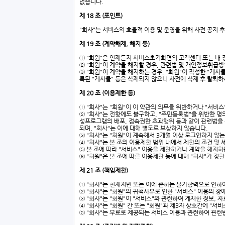
없습니다.
제 18 조 (포인트)
"회사"는 서비스의 효율적 이용 및 운영을 위해 사전 공지 후
제 19 조 (계약해제, 해지 등)
① "회원"은 언제든지 서비스초기화면의 고객센터 또는 내 정
② "회원"이 계약을 해지할 경우, 관련법 및 개인정보취급
③ "회원"이 계약을 해지하는 경우, "회원"이 작성한 "게시
록된 "게시물" 등은 삭제되지 않으니 사전에 삭제 후 탈퇴하
제 20 조 (이용제한 등)
① "회사"는 "회원"이 이 약관의 의무를 위반하거나 "서비
② "회사"는 전항에도 불구하고, "주민등록법"을 위반한 명
성프로그램의 배포, 접속권한 초과행위 등과 같이 관련법을 위
되며, "회사"는 이에 대해 별도로 보상하지 않습니다.
③ "회사"는 "회원"이 계속해서 3개월 이상 로그인하지 않
④ "회사"는 본 조의 이용제한 범위 내에서 제한의 조건 
⑤ 본 조에 따라 "서비스" 이용을 제한하거나 계약을 해지하
⑥ "회원"은 본 조에 따른 이용제한 등에 대해 "회사"가 정
제 21 조 (책임제한)
① "회사"는 천재지변 또는 이에 준하는 불가항력으로 인하여
② "회사"는 "회원"의 귀책사유로 인한 "서비스" 이용의 
③ "회사"는 "회원"이 "서비스"와 관련하여 게재한 정보, 
④ "회사"는 "회원" 간 또는 "회원"과 제3자 상호간에 "
⑤ "회사"는 무료로 제공되는 서비스 이용과 관련하여 관련