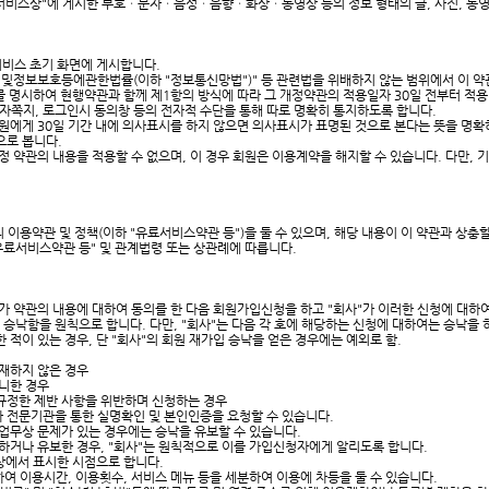
 "서비스상"에 게시한 부호ㆍ문자ㆍ음성ㆍ음향ㆍ화상ㆍ동영상 등의 정보 형태의 글, 사진, 동영
 서비스 초기 화면에 게시합니다.
및정보보호등에관한법률(이하 "정보통신망법")" 등 관련법을 위배하지 않는 범위에서 이 약
를 명시하여 현행약관과 함께 제1항의 방식에 따라 그 개정약관의 적용일자 30일 전부터 적
자쪽지, 로그인시 동의창 등의 전자적 수단을 통해 따로 명확히 통지하도록 합니다.
회원에게 30일 기간 내에 의사표시를 하지 않으면 의사표시가 표명된 것으로 본다는 뜻을 명
으로 봅니다.
 약관의 내용을 적용할 수 없으며, 이 경우 회원은 이용계약을 해지할 수 있습니다. 다만, 
의 이용약관 및 정책(이하 "유료서비스약관 등")을 둘 수 있으며, 해당 내용이 이 약관과 상
유료서비스약관 등" 및 관계법령 또는 상관례에 따릅니다.
")가 약관의 내용에 대하여 동의를 한 다음 회원가입신청을 하고 "회사"가 이러한 신청에 대
을 승낙함을 원칙으로 합니다. 다만, "회사"는 다음 각 호에 해당하는 신청에 대하여는 승낙을
적이 있는 경우, 단 "회사"의 회원 재가입 승낙을 얻은 경우에는 예외로 함.
기재하지 않은 경우
아니한 경우
규정한 제반 사항을 위반하며 신청하는 경우
따라 전문기관을 통한 실명확인 및 본인인증을 요청할 수 있습니다.
 업무상 문제가 있는 경우에는 승낙을 유보할 수 있습니다.
하거나 유보한 경우, "회사"는 원칙적으로 이를 가입신청자에게 알리도록 합니다.
상에서 표시한 시점으로 합니다.
하여 이용시간, 이용횟수, 서비스 메뉴 등을 세분하여 이용에 차등을 둘 수 있습니다.