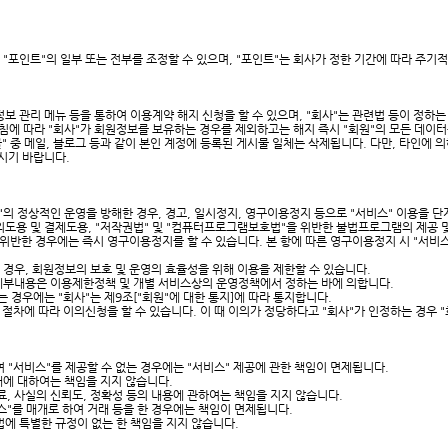
 "포인트"의 일부 또는 전부를 조정할 수 있으며, "포인트"는 회사가 정한 기간에 따라 주기
보 관리 메뉴 등을 통하여 이용계약 해지 신청을 할 수 있으며, "회사"는 관련법 등이 정하는
방침에 따라 "회사"가 회원정보를 보유하는 경우를 제외하고는 해지 즉시 "회원"의 모든 데이
물" 중 메일, 블로그 등과 같이 본인 계정에 등록된 게시물 일체는 삭제됩니다. 다만, 타인에
시기 바랍니다.
스"의 정상적인 운영을 방해한 경우, 경고, 일시정지, 영구이용정지 등으로 "서비스" 이용을 
의도용 및 결제도용, "저작권법" 및 "컴퓨터프로그램보호법"을 위반한 불법프로그램의 제공 및
반한 경우에는 즉시 영구이용정지를 할 수 있습니다. 본 항에 따른 영구이용정지 시 "서비스"
는 경우, 회원정보의 보호 및 운영의 효율성을 위해 이용을 제한할 수 있습니다.
및 세부내용은 이용제한정책 및 개별 서비스상의 운영정책에서 정하는 바에 의합니다.
는 경우에는 "회사"는 제9조["회원"에 대한 통지]에 따라 통지합니다.
한 절차에 따라 이의신청을 할 수 있습니다. 이 때 이의가 정당하다고 "회사"가 인정하는 경우 
 "서비스"를 제공할 수 없는 경우에는 "서비스" 제공에 관한 책임이 면제됩니다.
장애에 대하여는 책임을 지지 않습니다.
자료, 사실의 신뢰도, 정확성 등의 내용에 관하여는 책임을 지지 않습니다.
서비스"를 매개로 하여 거래 등을 한 경우에는 책임이 면제됩니다.
법에 특별한 규정이 없는 한 책임을 지지 않습니다.