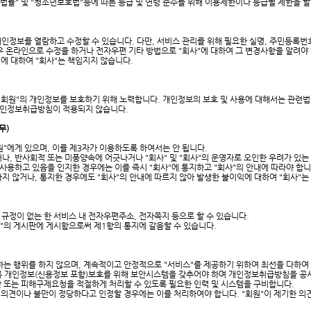
법률" 및 "청소년보호법"등에 따른 등급 및 연령 준수를 위해 이용제한이나 등급별 제한을 할
인정보를 열람하고 수정할 수 있습니다. 다만, 서비스 관리를 위해 필요한 실명, 주민등록번
우 온라인으로 수정을 하거나 전자우편 기타 방법으로 "회사"에 대하여 그 변경사항을 알려야
에 대하여 "회사"는 책임지지 않습니다.
 "회원"의 개인정보를 보호하기 위해 노력합니다. 개인정보의 보호 및 사용에 대해서는 관련법
 개인정보취급방침이 적용되지 않습니다.
무)
회원"에게 있으며, 이를 제3자가 이용하도록 하여서는 안 됩니다.
거나, 반사회적 또는 미풍양속에 어긋나거나 "회사" 및 "회사"의 운영자로 오인한 우려가 있는
가 사용하고 있음을 인지한 경우에는 이를 즉시 "회사"에 통지하고 "회사"의 안내에 따라야 합
지하지 않거나, 통지한 경우에도 "회사"의 안내에 따르지 않아 발생한 불이익에 대하여 "회사"
도 규정이 없는 한 서비스 내 전자우편주소, 전자쪽지 등으로 할 수 있습니다.
회사"의 게시판에 게시함으로써 제1항의 통지에 갈음할 수 있습니다.
하는 행위를 하지 않으며, 계속적이고 안정적으로 "서비스"를 제공하기 위하여 최선을 다하여
있도록 개인정보(신용정보 포함)보호를 위해 보안시스템을 갖추어야 하며 개인정보취급방침을 
 또는 피해구제요청을 적절하게 처리할 수 있도록 필요한 인력 및 시스템을 구비합니다.
된 의견이나 불만이 정당하다고 인정할 경우에는 이를 처리하여야 합니다. "회원"이 제기한