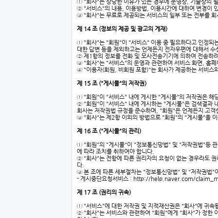
① "회사"는 상당한 이유가 있는 경우에 운영상, 기술상의 
② "서비스"의 내용, 이용방법, 이용시간에 대하여 변경이
③ "회사"는 무료로 제공되는 서비스의 일부 또는 전부를 회
제 14 조 (정보의 제공 및 광고의 게재)
① "회사"는 "회원"이 "서비스" 이용 중 필요하다고 인정
대한 답변 등을 제외하고는 언제든지 전자우편에 대해서 수신
② 제1항의 정보를 전화 및 모사전송기기에 의하여 전송하려
③ "회사"는 "서비스"의 운영과 관련하여 서비스 화면, 홈
④ "이용자(회원, 비회원 포함)"는 회사가 제공하는 서비스
제 15 조 ("게시물"의 저작권)
① "회원"이 "서비스" 내에 게시한 "게시물"의 저작권은 
② "회원"이 "서비스" 내에 게시하는 "게시물"은 검색결과 
회사는 저작권법 규정을 준수하며, "회원"은 언제든지 고객센
③ "회사"는 제2항 이외의 방법으로 "회원"의 "게시물"을 
제 16 조 ("게시물"의 관리)
① "회원"의 "게시물"이 "정보통신망법" 및 "저작권법"등
에 따라 조치를 취하여야 합니다.
② "회사"는 전항에 따른 권리자의 요청이 없는 경우라도 
다.
③ 본 조에 따른 세부절차는 "정보통신망법" 및 "저작권법"
- 게시중단요청서비스 :
http://help.naver.com/claim_m
제 17 조 (권리의 귀속)
① "서비스"에 대한 저작권 및 지적재산권은 "회사"에 귀속됩
② "회사"는 서비스와 관련하여 "회원"에게 "회사"가 정한 