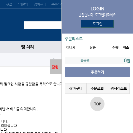
FAQ
1:1문의
장바구니
주문리스트
위시리스트
LOGIN
반갑습니다. 로그인해주세요.
로그인
주문리스트
땡 처리
이미지
상품
수량
취소
서비스 이용약관
0
총금액
원
닫힘
주문하기
기타 필요한 사항을 규정함을 목적으로 합니다.
장바구니
주문조회
위시리스트
TOP
 제반 서비스를 의미합니다.
.
합니다.
를 의미합니다.
합니다.