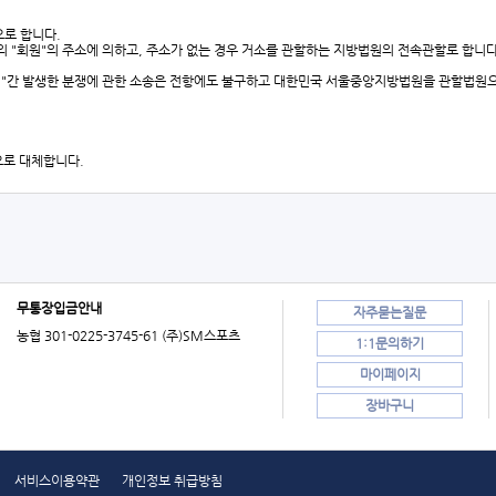
으로 합니다.
시의 "회원"의 주소에 의하고, 주소가 없는 경우 거소를 관할하는 지방법원의 전속관할로 합니다.
"회원"간 발생한 분쟁에 관한 소송은 전항에도 불구하고 대한민국 서울중앙지방법원을 관할법원
으로 대체합니다.
무통장입금안내
자주묻는질문
농협 301-0225-3745-61 (주)SM스포츠
1:1문의하기
마이페이지
장바구니
서비스이용약관
개인정보 취급방침