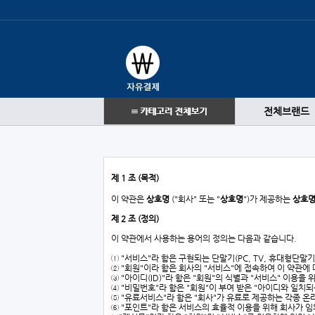
전체브랜드
제 1 조 (목적)
이 약관은
상호명
("회사" 또는 "
상호명
")가 제공하는
상호
제 2 조 (정의)
이 약관에서 사용하는 용어의 정의는 다음과 같습니다.
① "서비스"라 함은 구현되는 단말기(PC, TV, 휴대형단말
② "회원"이라 함은 회사의 "서비스"에 접속하여 이 약관에
③ "아이디(ID)"라 함은 "회원"의 식별과 "서비스" 이용
④ "비밀번호"라 함은 "회원"이 부여 받은 "아이디와 일치
⑤ "유료서비스"라 함은 "회사"가 유료로 제공하는 각종 
⑥ "포인트"라 함은 서비스의 효율적 이용을 위해 회사가 임