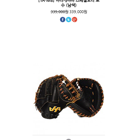
[YA-M8] 하타케야마 스페셜오더 포
수 (남색)
339,000원
339,000원