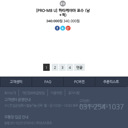
[PRO-M8 U] 하타케야마 포수 (남
+적)
340,000원
340,000원
1
2
3
4
맨끝
고객센터
FAQ
PC버전
주문리스트
회사소개
개인정보취급방침
이용약관
공지사항
고객센터 운영안내
고객센터
031-254-1037
3시 전 입금 완료시 발송가능 근무 : 월 ~ 금 (10:00 ~ 16:00) 휴무 : 토, 일, 공휴일 (도매 불가)
무통장 입금 안내
농협 301-0225-3745-61 (주)SM스포츠