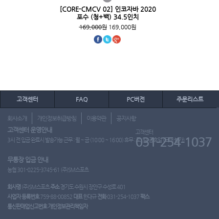
[CORE-CMCV 02] 인코자바 2020
포수 (청+백) 34.5인치
169,000원
169,000원
고객센터
FAQ
PC버전
주문리스트
회사소개
개인정보취급방침
이용약관
공지사항
고객센터 운영안내
고객센터
031-254-1037
3시 전 입금 완료시 발송가능 근무 : 월 ~ 금 (10:00 ~ 16:00) 휴무 : 토, 일, 공휴일 (도매 불가)
무통장 입금 안내
농협 301-0225-3745-61 (주)SM스포츠
회사명
(주)SM스포츠
주소
경기도 수원시 장안구 수성로 401
사업자 등록번호
759-88-00852
대표
한대규
전화
031-254-1037
팩스
통신판매업신고번호
개인정보관리책임자