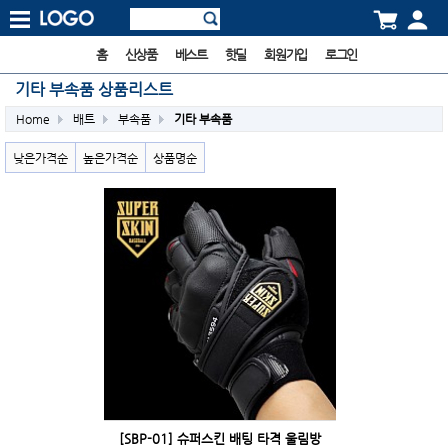
홈
신상품
베스트
핫딜
회원가입
로그인
기타 부속품 상품리스트
Home
배트
부속품
기타 부속품
낮은가격순
높은가격순
상품명순
[SBP-01] 슈퍼스킨 배팅 타격 울림방