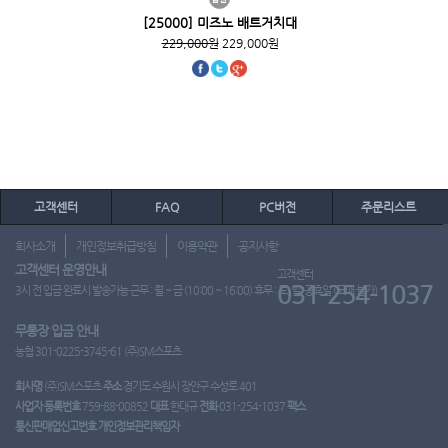
[25000] 미즈노 배트거치대
229,000원
229,000원
고객센터
FAQ
PC버전
주문리스트
회사소개
개인정보취급방침
이용약관
공지사항
고객센터 운영안내
고객센터
031-254-1037
3시 전 입금 완료시 발송가능 근무 : 월 ~ 금 (10:00 ~ 16:00) 휴무 : 토, 일, 공휴일 (도매 불가)
무통장 입금 안내
농협 301-0225-3745-61 (주)SM스포츠
회사명
(주)SM스포츠
주소
경기도 수원시 장안구 수성로 401
사업자 등록번호
759-88-00852
대표
한대규
전화
031-254-1037
팩스
통신판매업신고번호
개인정보관리책임자