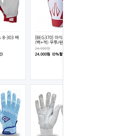
 B-303 배
[BEG370] 아식스 수비장갑
(백+적) 우투/왼손착
24,000원
인)
24,000원 (0%할인)