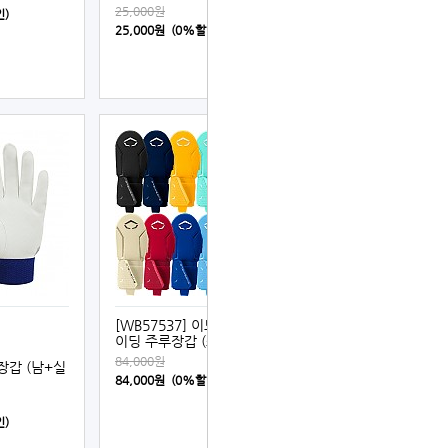
25,000원
인)
25,000원 (0%할인)
[WB57537] 이보쉴드 슬라
이딩 주루장갑 (좌우겸용)
84,000원
팅장갑 (남+실
84,000원 (0%할인)
인)