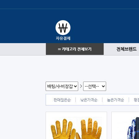
전체브랜드
>
판매많은순
낮은가격순
높은가격순
평