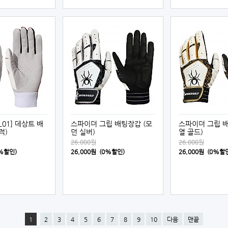
L01] 데상트 배
스파이더 그립 배팅장갑 (모
스파이더 그립 배
적)
던 실버)
열 골드)
26,000원
26,000원
0%할인)
26,000원 (0%할인)
26,000원 (0%할
1
2
3
4
5
6
7
8
9
10
다음
맨끝