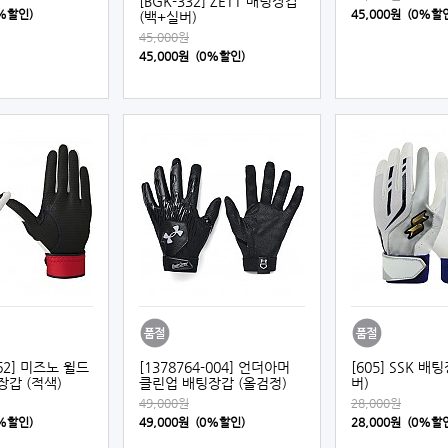
[BGK-332] ZETT 배팅장갑
0%할인)
45,000원 (0%할
(백+실버)
45,000원
45,000원 (0%할인)
862] 미즈노 윌드
[1378764-004] 언더아머
[605] SSK 배
갑 (적색)
클린업 배팅장갑 (올검정)
버)
49,000원
28,000원
0%할인)
49,000원 (0%할인)
28,000원 (0%할