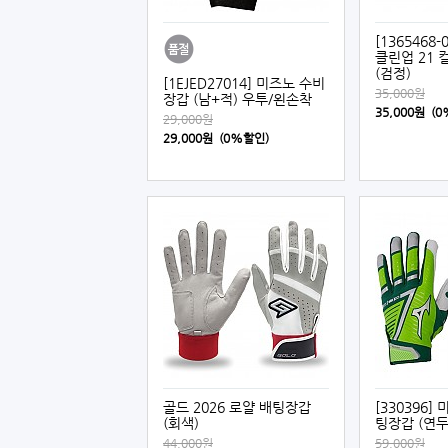
[1365468
클린업 21 
(검정)
[1EJED27014] 미즈노 수비
35,000원
장갑 (남+적) 우투/왼손착
35,000원 (
29,000원
29,000원 (0%할인)
골드 2026 로얄 배팅장갑
[330396] 
(회색)
팅장갑 (연두
44,000원
59,000원