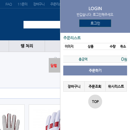
FAQ
1:1문의
장바구니
주문리스트
위시리스트
LOGIN
반갑습니다. 로그인해주세요.
로그인
주문리스트
땡 처리
이미지
상품
수량
취소
배팅/수비장갑
0
총금액
원
닫힘
주문하기
장바구니
주문조회
위시리스트
TOP