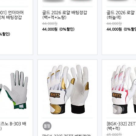
-001] 언더아머
골드 2026 로얄 배팅장갑
골드 2026 로
컬쳐 배팅장갑
(백+적+노랑)
(하늘색)
44,000원
44,000원
44,000원 (0%할인)
44,000원 (0%할
0%할인)
미즈노 B-303 배
[BGK-332] Z
)
(백+적)
45,000원