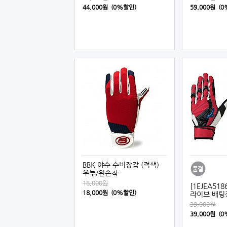
44,000원 (0%할인)
59,000원 (
BBK 야수 수비장갑 (적색)
우투/왼손착
18,000원
[1EJEA51
18,000원 (0%할인)
라이브 배팅장
39,000원
39,000원 (