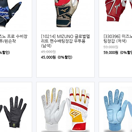
 미즈노 프로 수비장
[10214] MIZUNO 글로벌엘
[330396] 미즈노
우투/왼손착
리트 편수배팅장갑 우투용
팅장갑 (적색)
(남색)
59,000원
45,000원
0%할인)
59,000원 (0%할
45,000원 (0%할인)