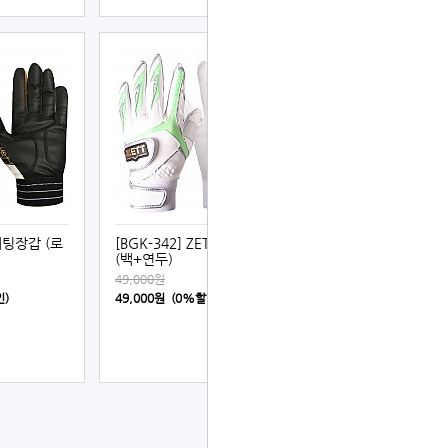
팅장갑 (로
[BGK-342] ZETT 배팅장갑
(백+연두)
49,000원
인)
49,000원 (0%할인)