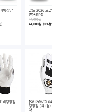
얄 배팅장갑
골드 2026 로얄 배팅장갑
(백+회색)
44,000원
인)
44,000원 (0%할인)
ETT 배팅장갑
[S8126WGL04] 데상트 배
팅장갑 (백+검) 좌타/오른손
착