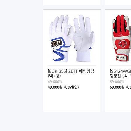
[BGK-355] ZETT 배팅장갑
[S5124WG
(백+청)
팅장갑 (백+
49,000원
69,000원
49,000원 (0%할인)
69,000원 (