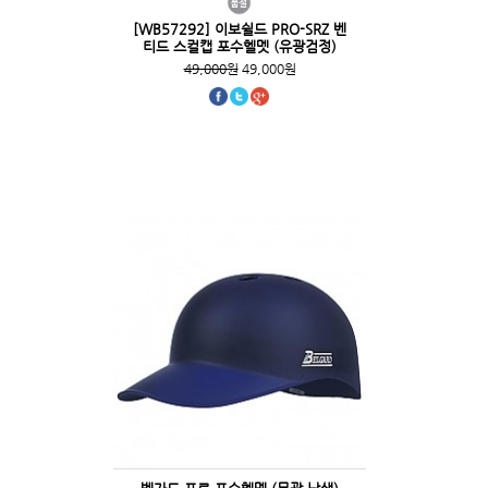
[WB57292] 이보쉴드 PRO-SRZ 벤
티드 스컬캡 포수헬멧 (유광검정)
49,000원
49,000원