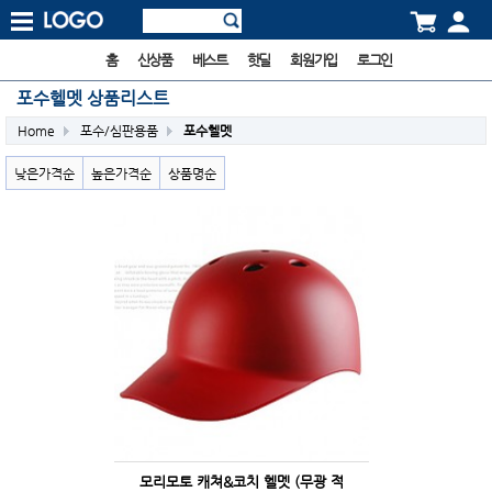
홈
신상품
베스트
핫딜
회원가입
로그인
포수헬멧 상품리스트
Home
포수/심판용품
포수헬멧
낮은가격순
높은가격순
상품명순
모리모토 캐쳐&코치 헬멧 (무광 적