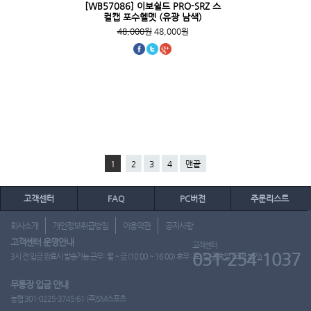
[WB57086] 이보쉴드 PRO-SRZ 스
컬캡 포수헬멧 (유광 남색)
48,000원
48,000원
1
2
3
4
맨끝
고객센터
FAQ
PC버전
주문리스트
회사소개
개인정보취급방침
이용약관
공지사항
고객센터 운영안내
고객센터
031-254-1037
3시 전 입금 완료시 발송가능 근무 : 월 ~ 금 (10:00 ~ 16:00) 휴무 : 토, 일, 공휴일 (도매 불가)
무통장 입금 안내
농협 301-0225-3745-61 (주)SM스포츠