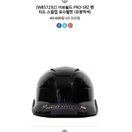
[WB57292] 이보쉴드 PRO-SRZ 벤
티드 스컬캡 포수헬멧 (유광적색)
49,000원
49,000원