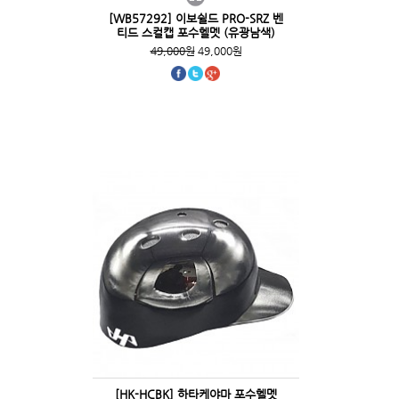
[WB57292] 이보쉴드 PRO-SRZ 벤
티드 스컬캡 포수헬멧 (유광남색)
49,000원
49,000원
[HK-HCBK] 하타케야마 포수헬멧