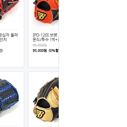
렛 쌍십자 올라
[PD-120] 브렛 오가웹 올라
2인치
운드/투수 (적+검) 12인치
95,000원
인)
95,000원 (0%할인)