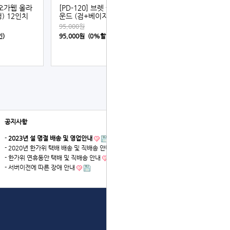
렛 오가웹 올라
[PD-120] 브렛 쌍십자 올라
) 12인치
운드 (검+베이지) 12인치
95,000원
인)
95,000원 (0%할인)
공지사항
더보기
-
2023년 설 명절 배송 및 영업안내
- 2020년 한가위 택배 배송 및 직배송 안내
- 한가위 연휴동안 택배 및 직배송 안내
- 서버이전에 따른 장애 안내
상단으로