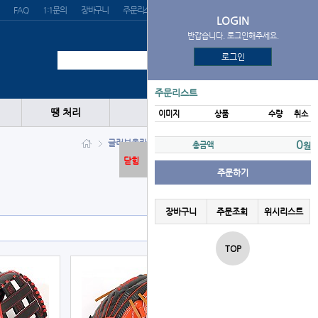
FAQ
1:1문의
장바구니
주문리스트
위시리스트
LOGIN
반갑습니다. 로그인해주세요.
로그인
주문리스트
땡 처리
이미지
상품
수량
취소
글러브
올라운드/투수
BRETT
0
총금액
원
닫힘
주문하기
장바구니
주문조회
위시리스트
TOP