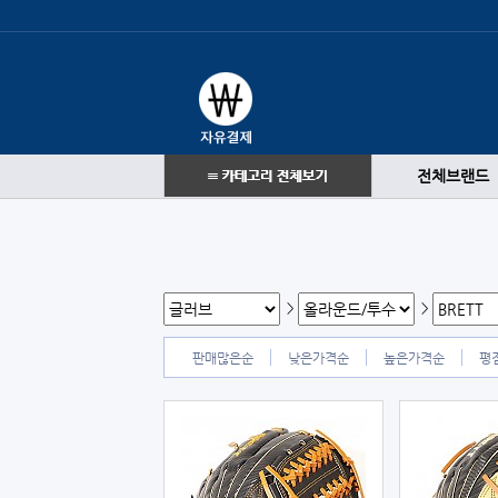
전체브랜드
>
>
판매많은순
낮은가격순
높은가격순
평