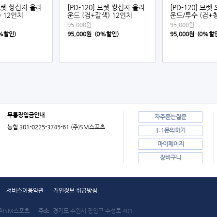
 브렛 쌍십자 올라
[PD-120] 브렛 쌍십자 올라
[PD-120] 브
) 12인치
운드 (검+갈색) 12인치
운드/투수 (검+청
95,000원
95,000원
0%할인)
95,000원 (0%할인)
95,000원 (0%할
무통장입금안내
자주묻는질문
농협 301-0225-3745-61 (주)SM스포츠
1:1문의하기
마이페이지
장바구니
서비스이용약관
개인정보 취급방침
주)SM스포츠
주소
경기도 수원시 장안구 수성로 401