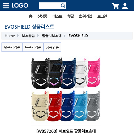
홈
신상품
베스트
핫딜
회원가입
로그인
EVOSHIELD 상품리스트
Home
보호용품
팔꿈치보호대
EVOSHIELD
낮은가격순
높은가격순
상품명순
[WB57260] 이보쉴드 팔꿈치보호대