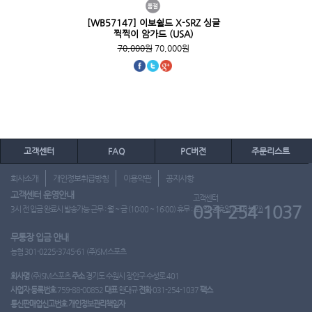
[WB57147] 이보쉴드 X-SRZ 싱글
찍찍이 암가드 (USA)
70,000원
70,000원
고객센터
FAQ
PC버전
주문리스트
회사소개
개인정보취급방침
이용약관
공지사항
고객센터 운영안내
고객센터
031-254-1037
3시 전 입금 완료시 발송가능 근무 : 월 ~ 금 (10:00 ~ 16:00) 휴무 : 토, 일, 공휴일 (도매 불가)
무통장 입금 안내
농협 301-0225-3745-61 (주)SM스포츠
회사명
(주)SM스포츠
주소
경기도 수원시 장안구 수성로 401
사업자 등록번호
759-88-00852
대표
한대규
전화
031-254-1037
팩스
통신판매업신고번호
개인정보관리책임자