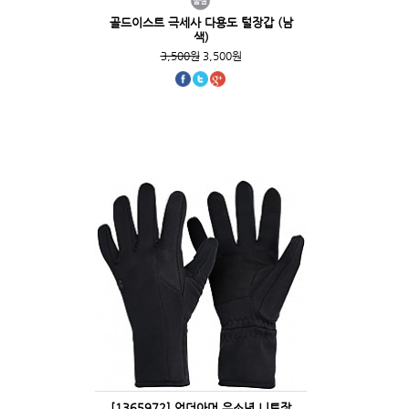
골드이스트 극세사 다용도 털장갑 (남
색)
3,500원
3,500원
[1365972] 언더아머 유소년 니트장