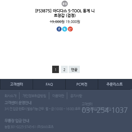
[FS3875] 아디다스 5-TOOL 동계 니
트장갑 (검정)
19,000원
19,000원
1
2
맨끝
고객센터
FAQ
PC버전
주문리스트
회사소개
개인정보취급방침
이용약관
공지사항
고객센터 운영안내
고객센터
031-254-1037
3시 전 입금 완료시 발송가능 근무 : 월 ~ 금 (10:00 ~ 16:00) 휴무 : 토, 일, 공휴일 (도매 불가)
무통장 입금 안내
농협 301-0225-3745-61 (주)SM스포츠