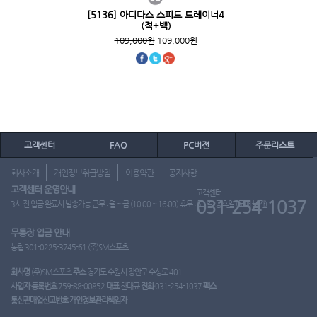
[5136] 아디다스 스피드 트레이너4
(적+백)
109,000원
109,000원
고객센터
FAQ
PC버전
주문리스트
회사소개
개인정보취급방침
이용약관
공지사항
고객센터 운영안내
고객센터
031-254-1037
3시 전 입금 완료시 발송가능 근무 : 월 ~ 금 (10:00 ~ 16:00) 휴무 : 토, 일, 공휴일 (도매 불가)
무통장 입금 안내
농협 301-0225-3745-61 (주)SM스포츠
회사명
(주)SM스포츠
주소
경기도 수원시 장안구 수성로 401
사업자 등록번호
759-88-00852
대표
한대규
전화
031-254-1037
팩스
통신판매업신고번호
개인정보관리책임자