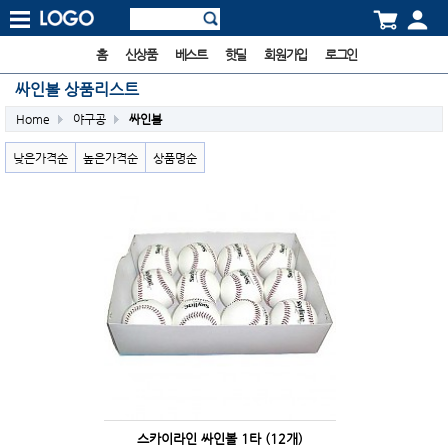
홈
신상품
베스트
핫딜
회원가입
로그인
싸인볼 상품리스트
Home
야구공
싸인볼
낮은가격순
높은가격순
상품명순
스카이라인 싸인볼 1타 (12개)