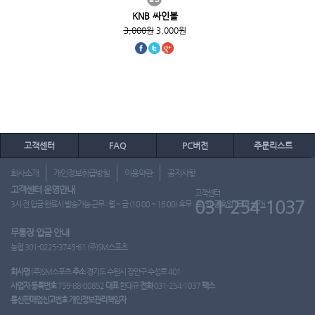
KNB 싸인볼
3,000원
3,000원
고객센터
FAQ
PC버전
주문리스트
회사소개
개인정보취급방침
이용약관
공지사항
고객센터 운영안내
고객센터
031-254-1037
3시 전 입금 완료시 발송가능 근무 : 월 ~ 금 (10:00 ~ 16:00) 휴무 : 토, 일, 공휴일 (도매 불가)
무통장 입금 안내
농협 301-0225-3745-61 (주)SM스포츠
회사명
(주)SM스포츠
주소
경기도 수원시 장안구 수성로 401
사업자 등록번호
759-88-00852
대표
한대규
전화
031-254-1037
팩스
통신판매업신고번호
개인정보관리책임자