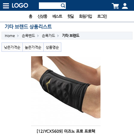
홈
신상품
베스트
핫딜
회원가입
로그인
기타 브랜드 상품리스트
Home
손목밴드
손목가드
기타 브랜드
낮은가격순
높은가격순
상품명순
[12JYCX5609] 미즈노 프로 프로텍