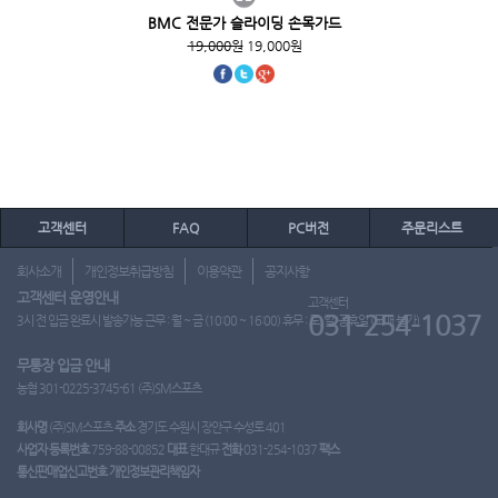
BMC 전문가 슬라이딩 손목가드
19,000원
19,000원
고객센터
FAQ
PC버전
주문리스트
회사소개
개인정보취급방침
이용약관
공지사항
고객센터 운영안내
고객센터
031-254-1037
3시 전 입금 완료시 발송가능 근무 : 월 ~ 금 (10:00 ~ 16:00) 휴무 : 토, 일, 공휴일 (도매 불가)
무통장 입금 안내
농협 301-0225-3745-61 (주)SM스포츠
회사명
(주)SM스포츠
주소
경기도 수원시 장안구 수성로 401
사업자 등록번호
759-88-00852
대표
한대규
전화
031-254-1037
팩스
통신판매업신고번호
개인정보관리책임자