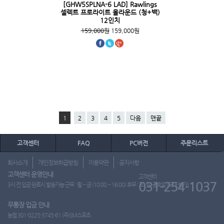
[GHW5SPLNA-6 LAD] Rawlings
셀렉트 프로라이트 올라운드 (청+백)
12인치
159,000원
159,000원
1
2
3
4
5
다음
맨끝
고객센터
FAQ
PC버전
주문리스트
회사소개
개인정보취급방침
이용약관
공지사항
고객센터 운영안내
고객센터
031-254-1037
3시 전 입금 완료시 발송가능 근무 : 월 ~ 금 (10:00 ~ 16:00) 휴무 : 토, 일, 공휴일 (도매 불가)
무통장 입금 안내
농협 301-0225-3745-61 (주)SM스포츠