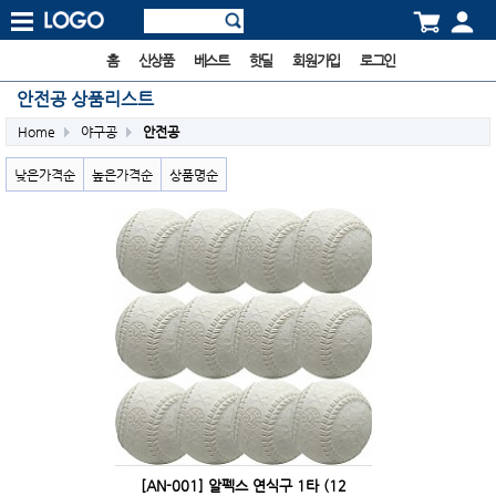
홈
신상품
베스트
핫딜
회원가입
로그인
안전공 상품리스트
Home
야구공
안전공
낮은가격순
높은가격순
상품명순
[AN-001] 알펙스 연식구 1타 (12