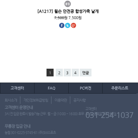
[A1217] 윌슨 안전공 합성가죽 낱개
7,500원
7,500원
1
2
3
4
맨끝
고객센터
FAQ
PC버전
주문리스트
회사소개
개인정보취급방침
이용약관
공지사항
고객센터 운영안내
고객센터
031-254-1037
3시 전 입금 완료시 발송가능 근무 : 월 ~ 금 (10:00 ~ 16:00) 휴무 : 토, 일, 공휴일 (도매 불가)
무통장 입금 안내
농협 301-0225-3745-61 (주)SM스포츠