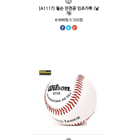
[A1117] 윌슨 안전공 인조가죽 (낱
개)
6,500원
6,500원