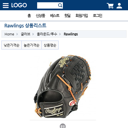
홈
신상품
베스트
핫딜
회원가입
로그인
Rawlings 상품리스트
Home
글러브
올라운드/투수
Rawlings
낮은가격순
높은가격순
상품명순