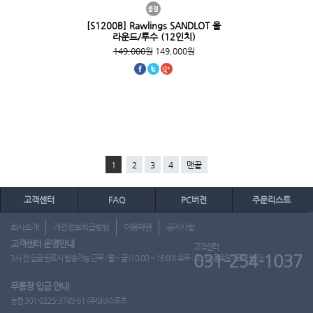
[S1200B] Rawlings SANDLOT 올
라운드/투수 (12인치)
149,000원
149,000원
1
2
3
4
맨끝
고객센터
FAQ
PC버전
주문리스트
회사소개
개인정보취급방침
이용약관
공지사항
고객센터 운영안내
고객센터
031-254-1037
3시 전 입금 완료시 발송가능 근무 : 월 ~ 금 (10:00 ~ 16:00) 휴무 : 토, 일, 공휴일 (도매 불가)
무통장 입금 안내
농협 301-0225-3745-61 (주)SM스포츠