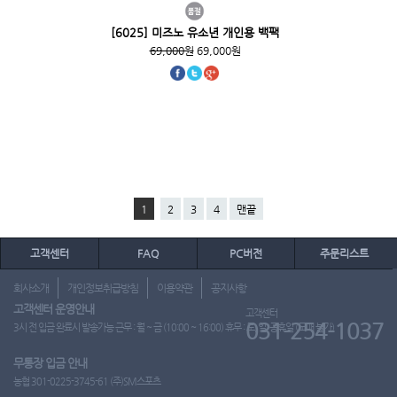
[6025] 미즈노 유소년 개인용 백팩
69,000원
69,000원
1
2
3
4
맨끝
고객센터
FAQ
PC버전
주문리스트
회사소개
개인정보취급방침
이용약관
공지사항
고객센터 운영안내
고객센터
031-254-1037
3시 전 입금 완료시 발송가능 근무 : 월 ~ 금 (10:00 ~ 16:00) 휴무 : 토, 일, 공휴일 (도매 불가)
무통장 입금 안내
농협 301-0225-3745-61 (주)SM스포츠