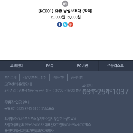
[KC001] KNB 낭심보호대 (백색)
19,000원
19,000원
고객센터
FAQ
PC버전
주문리스트
회사소개
개인정보취급방침
이용약관
공지사항
고객센터 운영안내
고객센터
031-254-1037
3시 전 입금 완료시 발송가능 근무 : 월 ~ 금 (10:00 ~ 16:00) 휴무 : 토, 일, 공휴일 (도매 불가)
무통장 입금 안내
농협 301-0225-3745-61 (주)SM스포츠
회사명
(주)SM스포츠
주소
경기도 수원시 장안구 수성로 401
사업자 등록번호
759-88-00852
대표
한대규
전화
031-254-1037
팩스
통신판매업신고번호
개인정보관리책임자