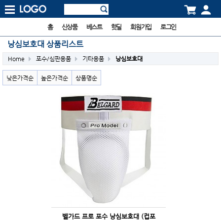
홈
신상품
베스트
핫딜
회원가입
로그인
낭심보호대 상품리스트
Home
포수/심판용품
기타용품
낭심보호대
낮은가격순
높은가격순
상품명순
벨가드 프로 포수 낭심보호대 (컵포