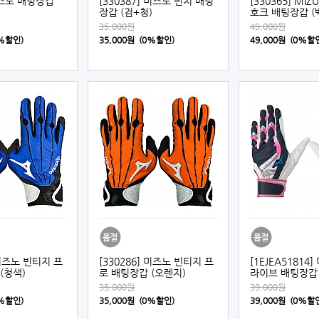
 미즈노 배팅장갑
[330387] 미즈노 핀치 배팅
[330365] MI
장갑 (검+청)
호크 배팅장갑 (
35,000원
49,000원
0%할인)
35,000원 (0%할인)
49,000원 (0%할
 미즈노 빈티지 프
[330286] 미즈노 빈티지 프
[1EJEA51814
(청색)
로 배팅장갑 (오렌지)
라이브 배팅장갑 
35,000원
39,000원
0%할인)
35,000원 (0%할인)
39,000원 (0%할