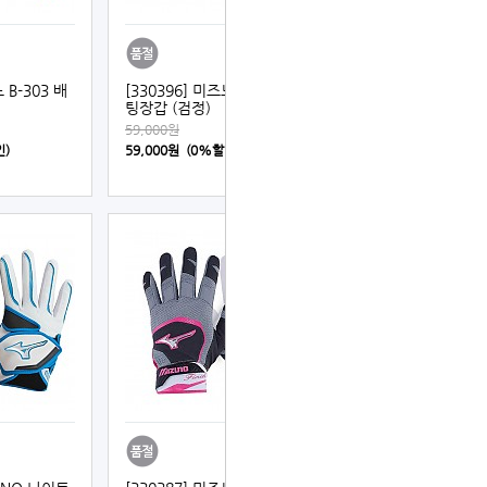
 B-303 배
[330396] 미즈노 B-303 배
팅장갑 (검정)
59,000원
인)
59,000원 (0%할인)