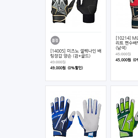
[10214] 
리트 편수배
(남색)
[14005] 미즈노 셀렉나인 배
45,000원
팅장갑 양손 (검+골드)
45,000원 (
49,000원
49,000원 (0%할인)