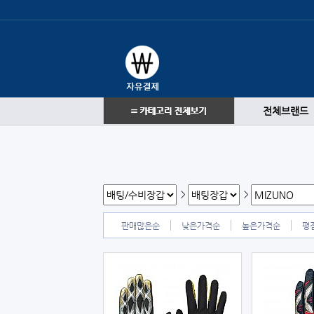
전체브랜드
>
>
판매많은순
낮은가격순
높은가격순
평