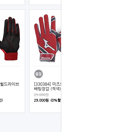
노 윌드라이브
[330384] 미즈노 성인 MVP
배팅장갑 (적색)
29,000원
인)
29,000원 (0%할인)