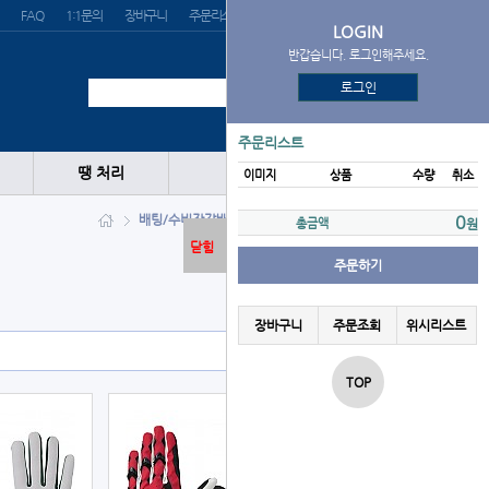
FAQ
1:1문의
장바구니
주문리스트
위시리스트
LOGIN
반갑습니다. 로그인해주세요.
로그인
주문리스트
땡 처리
이미지
상품
수량
취소
배팅/수비장갑
배팅장갑
MIZUNO
0
총금액
원
닫힘
주문하기
장바구니
주문조회
위시리스트
TOP