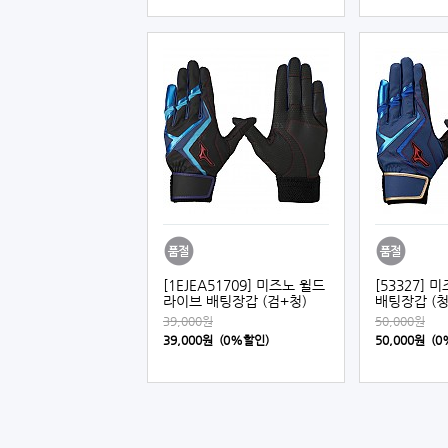
[1EJEA51709] 미즈노 윌드
[53327]
라이브 배팅장갑 (검+청)
배팅장갑 (청
39,000원
50,000원
39,000원 (0%할인)
50,000원 (