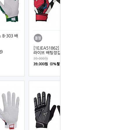
 B-303 배
[1EJEA51862] 미즈노 윌드
인)
라이브 배팅장갑 (적색)
39,000원
39,000원 (0%할인)