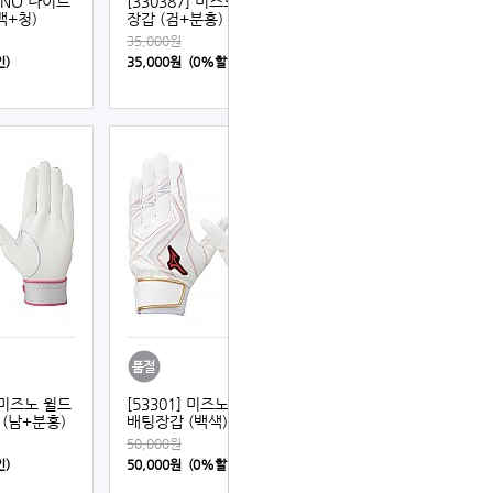
ZUNO 나이트
[330387] 미즈노 핀치 배팅
백+청)
장갑 (검+분홍)
35,000원
인)
35,000원 (0%할인)
] 미즈노 윌드
[53301] 미즈노 윌드라이브
(남+분홍)
배팅장갑 (백색)
50,000원
인)
50,000원 (0%할인)