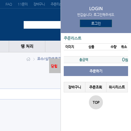
FAQ
1:1문의
장바구니
주문리스트
위시리스트
LOGIN
반갑습니다. 로그인해주세요.
로그인
주문리스트
땡 처리
이미지
상품
수량
취소
포수/심판용품
프로텍터
Rawlings
0
총금액
원
닫힘
주문하기
장바구니
주문조회
위시리스트
TOP