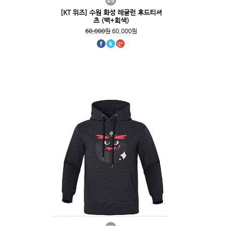
[KT 위즈] 수원 화성 레글런 후드티셔
츠 (백+회색)
60,000원
60,000원