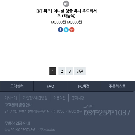
[KT 위즈] 이니셜 앵글 유니 후드티셔
츠 (하늘색)
60,000원
60,000원
1
2
3
맨끝
고객센터
FAQ
PC버전
주문리스트
회사소개
개인정보취급방침
이용약관
공지사항
고객센터 운영안내
고객센터
031-254-1037
3시 전 입금 완료시 발송가능 근무 : 월 ~ 금 (10:00 ~ 16:00) 휴무 : 토, 일, 공휴일 (도매 불가)
무통장 입금 안내
농협 301-0225-3745-61 (주)SM스포츠