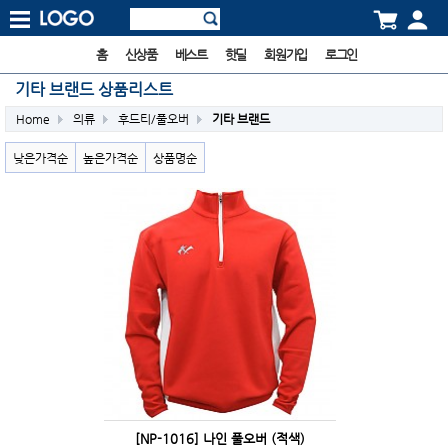
홈
신상품
베스트
핫딜
회원가입
로그인
기타 브랜드 상품리스트
Home
의류
후드티/풀오버
기타 브랜드
낮은가격순
높은가격순
상품명순
[NP-1016] 나인 풀오버 (적색)