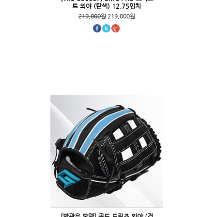
트 외야 (탄색) 12.75인치
219,000원
219,000원
[박관우 모델] 골드 드림즈 외야 (검