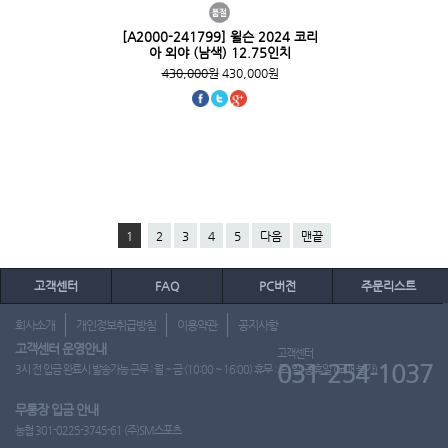
[A2000-241799] 윌슨 2024 코리
아 외야 (남색) 12.75인치
430,000원
430,000원
1
2
3
4
5
다음
맨끝
고객센터
FAQ
PC버전
주문리스트
회사소개
개인정보취급방침
이용약관
공지사항
고객센터 운영안내
고객센터
031-254-1037
3시 전 입금 완료시 발송가능 근무 : 월 ~ 금 (10:00 ~ 16:00) 휴무 : 토, 일, 공휴일 (도매 불가)
무통장 입금 안내
농협 301-0225-3745-61 (주)SM스포츠