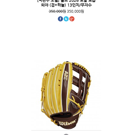
[박관우 모델] 골드 2026 로얄 보급
외야 (검+하늘) 13인치/무자수
350,000원
350,000원