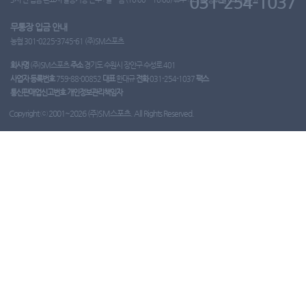
031-254-1037
무통장 입금 안내
농협 301-0225-3745-61 (주)SM스포츠
회사명
(주)SM스포츠
주소
경기도 수원시 장안구 수성로 401
사업자 등록번호
759-88-00852
대표
한대규
전화
031-254-1037
팩스
통신판매업신고번호
개인정보관리책임자
Copyright ⓒ 2001~2026 (주)SM스포츠. All Rights Reserved.