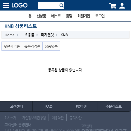
홈
신상품
베스트
핫딜
회원가입
로그인
KNB 상품리스트
Home
보호용품
타자헬멧
KNB
낮은가격순
높은가격순
상품명순
등록된 상품이 없습니다.
고객센터
FAQ
PC버전
주문리스트
회사소개
개인정보취급방침
이용약관
공지사항
고객센터 운영안내
고객센터
3시 전 입금 완료시 발송가능 근무 : 월 ~ 금 (10:00 ~ 16:00) 휴무 : 토, 일, 공휴일 (도매 불가)