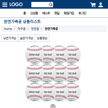
홈
신상품
베스트
핫딜
회원가입
로그인
천연가죽공 상품리스트
Home
야구공
안전공
천연가죽공
낮은가격순
높은가격순
상품명순