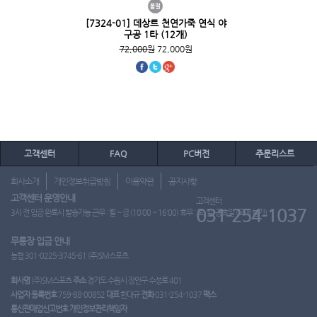
[7324-01] 데상트 천연가죽 연식 야
구공 1타 (12개)
72,000원
72,000원
고객센터
FAQ
PC버전
주문리스트
회사소개
개인정보취급방침
이용약관
공지사항
고객센터 운영안내
고객센터
031-254-1037
3시 전 입금 완료시 발송가능 근무 : 월 ~ 금 (10:00 ~ 16:00) 휴무 : 토, 일, 공휴일 (도매 불가)
무통장 입금 안내
농협 301-0225-3745-61 (주)SM스포츠
회사명
(주)SM스포츠
주소
경기도 수원시 장안구 수성로 401
사업자 등록번호
759-88-00852
대표
한대규
전화
031-254-1037
팩스
통신판매업신고번호
개인정보관리책임자