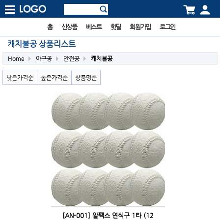
홈
신상품
베스트
핫딜
회원가입
로그인
캐치볼공 상품리스트
Home
야구공
안전공
캐치볼공
낮은가격순
높은가격순
상품명순
[AN-001] 알펙스 연식구 1타 (12