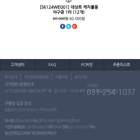
[S6124WEQ01] 데상트 캐치볼용
야구공 1타 (12개)
60,000원
60,000원
고객센터
FAQ
PC버전
주문리스트
회사소개
개인정보취급방침
이용약관
공지사항
고객센터 운영안내
고객센터
031-254-1037
3시 전 입금 완료시 발송가능 근무 : 월 ~ 금 (10:00 ~ 16:00) 휴무 : 토, 일, 공휴일 (도매 불가)
무통장 입금 안내
농협 301-0225-3745-61 (주)SM스포츠
회사명
(주)SM스포츠
주소
경기도 수원시 장안구 수성로 401
사업자 등록번호
759-88-00852
대표
한대규
전화
031-254-1037
팩스
통신판매업신고번호
개인정보관리책임자