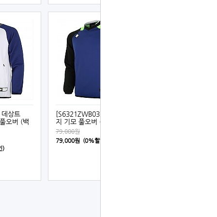
] 데상트
[S6321ZWB03] 데상트 저
 풀오버 (백
지 기모 풀오버 (청색)
79,000원
79,000원 (0%할인)
인)