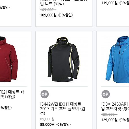
119,000원 (0%
업 니트 (회색)
0%할인)
109,000원
109,000원 (0%할인)
T02] 데상트 배
켓 (와인)
[S442WZHD01] 데상트
[DBX-2450AR
(0%할인)
2017 기모 후드 풀오버 (검
업 후드자켓 (청
정)
129,000원
89,000원
129,000원 (0%
89,000원 (0%할인)