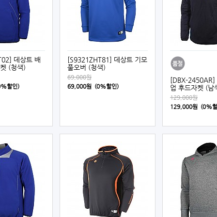
T02] 데상트 배
[S9321ZHT81] 데상트 기모
켓 (청색)
풀오버 (청색)
69,000원
[DBX-2450AR
(0%할인)
69,000원 (0%할인)
업 후드자켓 (남
129,000원
129,000원 (0%