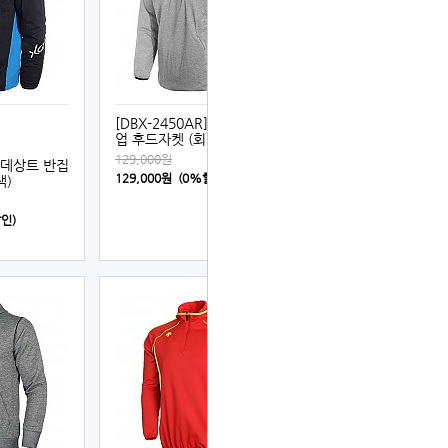
[DBX-2450AR] 데상트 반집
업 후드자켓 (회색)
129,000원
] 데상트 반집
129,000원 (0%할인)
색)
할인)