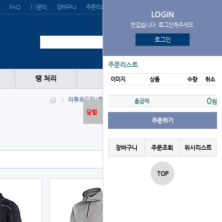
FAQ
1:1문의
장바구니
주문리스트
위시리스트
LOGIN
반갑습니다. 로그인해주세요.
로그인
주문리스트
땡 처리
이미지
상품
수량
취소
의류
후드티/풀오버
DESCENTE
0
총금액
원
닫힘
주문하기
장바구니
주문조회
위시리스트
TOP