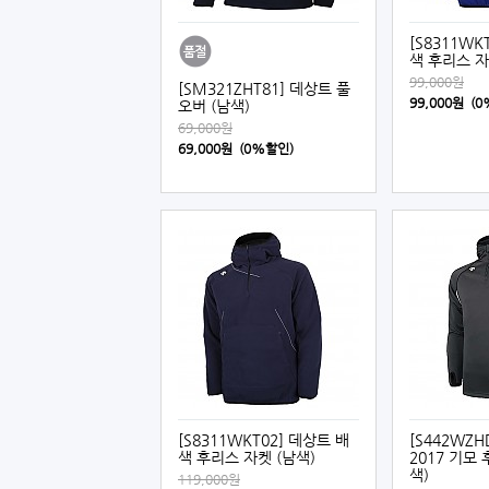
[S8311WK
색 후리스 자
99,000원
[SM321ZHT81] 데상트 풀
99,000원 (
오버 (남색)
69,000원
69,000원 (0%할인)
[S8311WKT02] 데상트 배
[S442WZH
색 후리스 자켓 (남색)
2017 기모
색)
119,000원