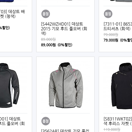
T03] 데상트 배
켓 (청색)
[S442WZHD01] 데상트
[7311-01] 86
0%할인)
2015 기모 후드 풀오버 (회
드티셔츠 (회색)
색)
79,000원
89,000원
79,000원 (0%할
89,000원 (0%할인)
D01] 데상트
[S8311WKT02
 후드 풀오버 (회
색 후리스 자켓 (
119,000원
[3562AR] 데상트 기모 풀집