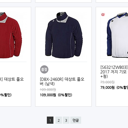
[S6321ZWB03
2017 저지 기모
+청)
0R] 데상트 풀오
[DBX-2460R] 데상트 풀오
79,000원
버 (남색)
79,000원 (0%할
109,000원
(0%할인)
109,000원 (0%할인)
1
2
3
맨끝