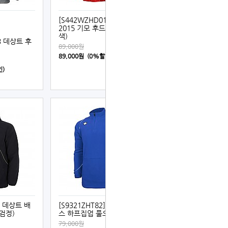
[S442WZHD01] 데상트
2015 기모 후드 풀오버 (적
색)
53 데상트 후
89,000원
89,000원 (0%할인)
인)
] 데상트 배
[S9321ZHT82] 데상트 플리
검정)
스 하프집업 풀오버 (청색)
79,000원