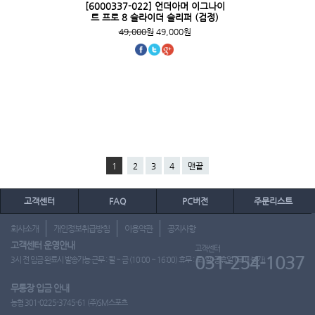
[6000337-022] 언더아머 이그나이
트 프로 8 슬라이더 슬리퍼 (검정)
49,000원
49,000원
1
2
3
4
맨끝
고객센터
FAQ
PC버전
주문리스트
회사소개
개인정보취급방침
이용약관
공지사항
고객센터 운영안내
고객센터
031-254-1037
3시 전 입금 완료시 발송가능 근무 : 월 ~ 금 (10:00 ~ 16:00) 휴무 : 토, 일, 공휴일 (도매 불가)
무통장 입금 안내
농협 301-0225-3745-61 (주)SM스포츠