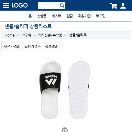
홈
신상품
베스트
핫딜
회원가입
로그인
샌들/슬리퍼 상품리스트
Home
야구화
기타신발/부속품
샌들/슬리퍼
낮은가격순
높은가격순
상품명순