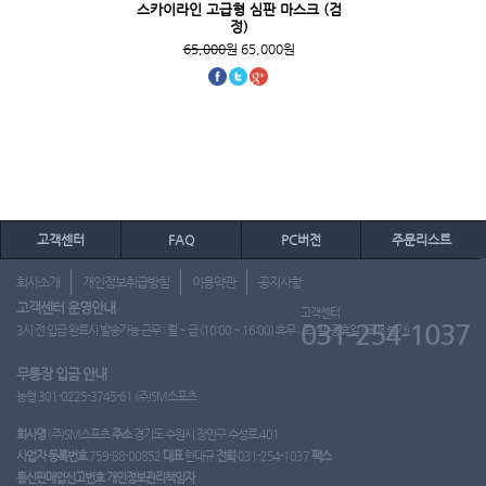
스카이라인 고급형 심판 마스크 (검
정)
65,000원
65,000원
고객센터
FAQ
PC버전
주문리스트
회사소개
개인정보취급방침
이용약관
공지사항
고객센터 운영안내
고객센터
031-254-1037
3시 전 입금 완료시 발송가능 근무 : 월 ~ 금 (10:00 ~ 16:00) 휴무 : 토, 일, 공휴일 (도매 불가)
무통장 입금 안내
농협 301-0225-3745-61 (주)SM스포츠
회사명
(주)SM스포츠
주소
경기도 수원시 장안구 수성로 401
사업자 등록번호
759-88-00852
대표
한대규
전화
031-254-1037
팩스
통신판매업신고번호
개인정보관리책임자