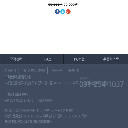
55,000원
55,000원
고객센터
FAQ
PC버전
주문리스트
회사소개
개인정보취급방침
이용약관
공지사항
고객센터 운영안내
고객센터
031-254-1037
3시 전 입금 완료시 발송가능 근무 : 월 ~ 금 (10:00 ~ 16:00) 휴무 : 토, 일, 공휴일 (도매 불가)
무통장 입금 안내
농협 301-0225-3745-61 (주)SM스포츠
회사명
(주)SM스포츠
주소
경기도 수원시 장안구 수성로 401
사업자 등록번호
759-88-00852
대표
한대규
전화
031-254-1037
팩스
통신판매업신고번호
개인정보관리책임자