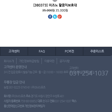
[380373] 미즈노 팔꿈치보호대
35,000원
35,000원
고객센터
FAQ
PC버전
주문리스트
회사소개
개인정보취급방침
이용약관
공지사항
고객센터 운영안내
고객센터
031-254-1037
3시 전 입금 완료시 발송가능 근무 : 월 ~ 금 (10:00 ~ 16:00) 휴무 : 토, 일, 공휴일 (도매 불가)
무통장 입금 안내
농협 301-0225-3745-61 (주)SM스포츠
회사명
(주)SM스포츠
주소
경기도 수원시 장안구 수성로 401
사업자 등록번호
759-88-00852
대표
한대규
전화
031-254-1037
팩스
통신판매업신고번호
개인정보관리책임자