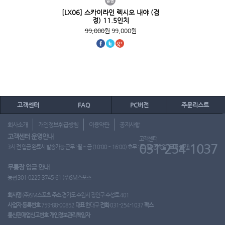
[LX06] 스카이라인 렉시오 내야 (검
정) 11.5인치
99,000원
99,000원
고객센터
FAQ
PC버전
주문리스트
회사소개
개인정보취급방침
이용약관
공지사항
고객센터 운영안내
고객센터
031-254-1037
3시 전 입금 완료시 발송가능 근무 : 월 ~ 금 (10:00 ~ 16:00) 휴무 : 토, 일, 공휴일 (도매 불가)
무통장 입금 안내
농협 301-0225-3745-61 (주)SM스포츠
회사명
(주)SM스포츠
주소
경기도 수원시 장안구 수성로 401
사업자 등록번호
759-88-00852
대표
한대규
전화
031-254-1037
팩스
통신판매업신고번호
개인정보관리책임자