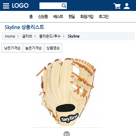
홈
신상품
베스트
핫딜
회원가입
로그인
Skyline 상품리스트
Home
글러브
올라운드/투수
Skyline
낮은가격순
높은가격순
상품명순