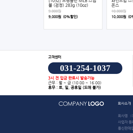
[1052] 프랭클린 MLB 스냅
와인드업 스냅
볼 (검정) 283g (10oz)
온스
9,000원
10,000원
9,000원 (0%할인)
10,000원 (
고객센터
031-254-1037
3시 전 입금 완료시 발송가능
근무 : 월 ~ 금
(10:00 ~ 16:00)
휴무 : 토, 일, 공휴일
(도매 불가)
회사소개
회사명
(
사업자 등
통신판매