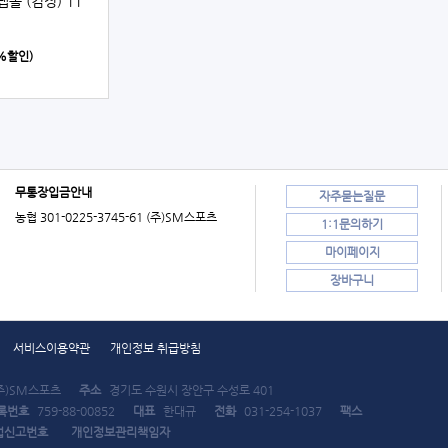
볼 (검정) 11
0%할인)
무통장입금안내
자주묻는질문
농협 301-0225-3745-61 (주)SM스포츠
1:1문의하기
마이페이지
장바구니
서비스이용약관
개인정보 취급방침
주)SM스포츠
주소
경기도 수원시 장안구 수성로 401
록번호
759-88-00852
대표
한대규
전화
031-254-1037
팩스
업신고번호
개인정보관리책임자