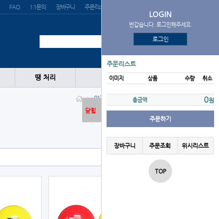
FAQ
1:1문의
장바구니
주문리스트
위시리스트
LOGIN
반갑습니다. 로그인해주세요.
로그인
주문리스트
땡 처리
이미지
상품
수량
취소
야구공
스냅볼
스냅볼
0
총금액
원
닫힘
주문하기
장바구니
주문조회
위시리스트
TOP