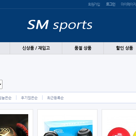
회원가입
로그인
마이페이지
신상품 / 재입고
품절 상품
할인 상품
점높은순
후기많은순
최근등록순