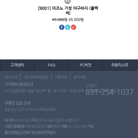
[9001] 미즈노 기성 야구바지 (올백
색)
49,000원
49,000원
고객센터
FAQ
PC버전
주문리스트
회사소개
개인정보취급방침
이용약관
공지사항
고객센터 운영안내
고객센터
031-254-1037
3시 전 입금 완료시 발송가능 근무 : 월 ~ 금 (10:00 ~ 16:00) 휴무 : 토, 일, 공휴일 (도매 불가)
무통장 입금 안내
농협 301-0225-3745-61 (주)SM스포츠
회사명
(주)SM스포츠
주소
경기도 수원시 장안구 수성로 401
사업자 등록번호
759-88-00852
대표
한대규
전화
031-254-1037
팩스
통신판매업신고번호
개인정보관리책임자