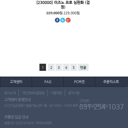
[230000] 미즈노 프로 심판화 (검
정)
229,000원
229,000원
1
2
3
4
5
맨끝
고객센터
FAQ
PC버전
주문리스트
회사소개
개인정보취급방침
이용약관
공지사항
고객센터 운영안내
고객센터
031-254-1037
3시 전 입금 완료시 발송가능 근무 : 월 ~ 금 (10:00 ~ 16:00) 휴무 : 토, 일, 공휴일 (도매 불가)
무통장 입금 안내
농협 301-0225-3745-61 (주)SM스포츠