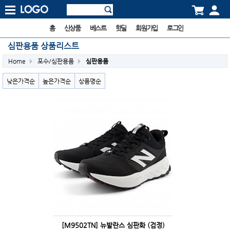
홈
신상품
베스트
핫딜
회원가입
로그인
심판용품 상품리스트
Home
포수/심판용품
심판용품
낮은가격순
높은가격순
상품명순
[M9502TN] 뉴발란스 심판화 (검정)