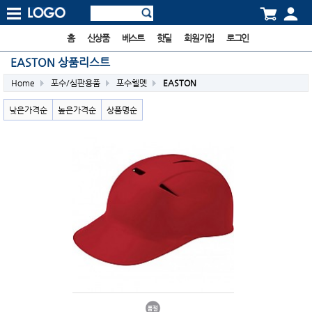
홈
신상품
베스트
핫딜
회원가입
로그인
EASTON 상품리스트
Home
포수/심판용품
포수헬멧
EASTON
낮은가격순
높은가격순
상품명순