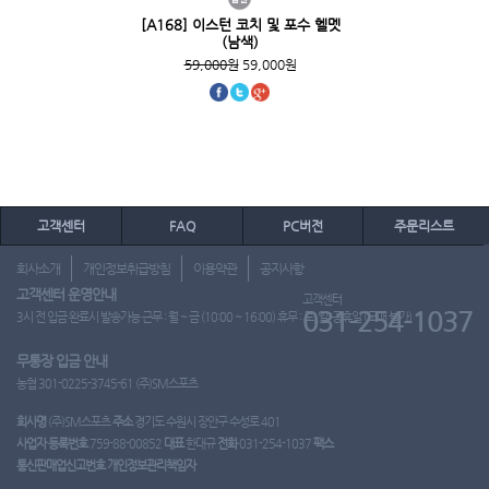
[A168] 이스턴 코치 및 포수 헬멧
(남색)
59,000원
59,000원
고객센터
FAQ
PC버전
주문리스트
회사소개
개인정보취급방침
이용약관
공지사항
고객센터 운영안내
고객센터
031-254-1037
3시 전 입금 완료시 발송가능 근무 : 월 ~ 금 (10:00 ~ 16:00) 휴무 : 토, 일, 공휴일 (도매 불가)
무통장 입금 안내
농협 301-0225-3745-61 (주)SM스포츠
회사명
(주)SM스포츠
주소
경기도 수원시 장안구 수성로 401
사업자 등록번호
759-88-00852
대표
한대규
전화
031-254-1037
팩스
통신판매업신고번호
개인정보관리책임자