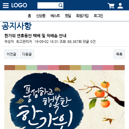
홈
신상품
베스트
핫딜
회원가입
로그인
공지사항
한가위 연휴동안 택배 및 직배송 안내
작성자
최고관리자
19-09-02 16:01
조회
68,367회
댓글
0건
이전글
다음글
목록
본문