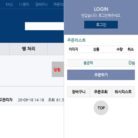
FAQ
1:1문의
장바구니
주문리스트
위시리스트
LOGIN
반갑습니다. 로그인해주세요.
로그인
주문리스트
땡 처리
이미지
상품
수량
취소
0
총금액
원
닫힘
주문하기
장바구니
주문조회
위시리스트
고관리자
20-09-18 14:18
조회
61,517회
댓글
0건
TOP
목록